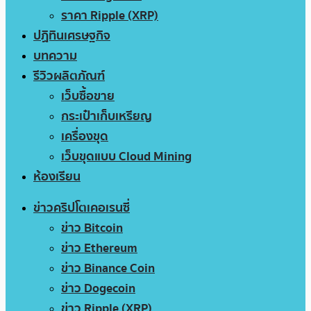
ราคา Ripple (XRP)
ปฏิทินเศรษฐกิจ
บทความ
รีวิวผลิตภัณฑ์
เว็บซื้อขาย
กระเป๋าเก็บเหรียญ
เครื่องขุด
เว็บขุดแบบ Cloud Mining
ห้องเรียน
ข่าวคริปโตเคอเรนซี่
ข่าว Bitcoin
ข่าว Ethereum
ข่าว Binance Coin
ข่าว Dogecoin
ข่าว Ripple (XRP)