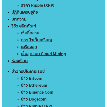
ราคา Ripple (XRP)
ปฏิทินเศรษฐกิจ
บทความ
รีวิวผลิตภัณฑ์
เว็บซื้อขาย
กระเป๋าเก็บเหรียญ
เครื่องขุด
เว็บขุดแบบ Cloud Mining
ห้องเรียน
ข่าวคริปโตเคอเรนซี่
ข่าว Bitcoin
ข่าว Ethereum
ข่าว Binance Coin
ข่าว Dogecoin
ข่าว Ripple (XRP)