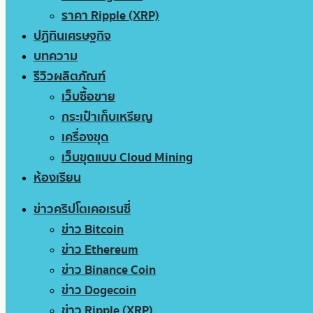
ราคา Ripple (XRP)
ปฏิทินเศรษฐกิจ
บทความ
รีวิวผลิตภัณฑ์
เว็บซื้อขาย
กระเป๋าเก็บเหรียญ
เครื่องขุด
เว็บขุดแบบ Cloud Mining
ห้องเรียน
ข่าวคริปโตเคอเรนซี่
ข่าว Bitcoin
ข่าว Ethereum
ข่าว Binance Coin
ข่าว Dogecoin
ข่าว Ripple (XRP)