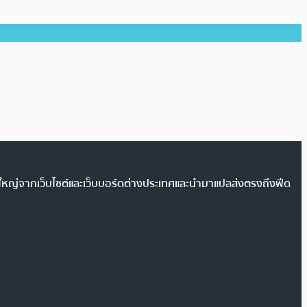
วนใหญ่จากเว็บไซต์และเว็บบอร์ดต่างประเทศและนำมาแปลส่งตรงถึงฟีด