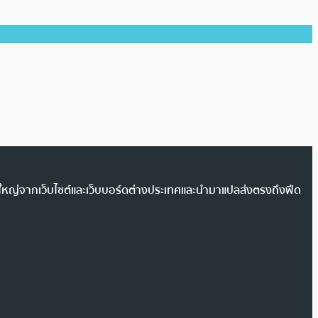
วนใหญ่จากเว็บไซต์และเว็บบอร์ดต่างประเทศและนำมาแปลส่งตรงถึงฟีด