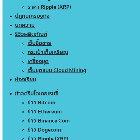
ราคา Ripple (XRP)
ปฏิทินเศรษฐกิจ
บทความ
รีวิวผลิตภัณฑ์
เว็บซื้อขาย
กระเป๋าเก็บเหรียญ
เครื่องขุด
เว็บขุดแบบ Cloud Mining
ห้องเรียน
ข่าวคริปโตเคอเรนซี่
ข่าว Bitcoin
ข่าว Ethereum
ข่าว Binance Coin
ข่าว Dogecoin
ข่าว Ripple (XRP)