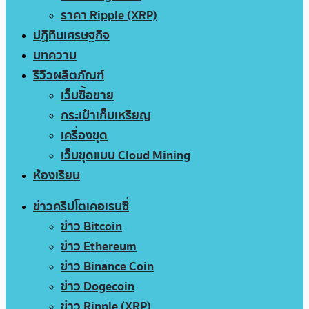
ราคา Ripple (XRP)
ปฏิทินเศรษฐกิจ
บทความ
รีวิวผลิตภัณฑ์
เว็บซื้อขาย
กระเป๋าเก็บเหรียญ
เครื่องขุด
เว็บขุดแบบ Cloud Mining
ห้องเรียน
ข่าวคริปโตเคอเรนซี่
ข่าว Bitcoin
ข่าว Ethereum
ข่าว Binance Coin
ข่าว Dogecoin
ข่าว Ripple (XRP)