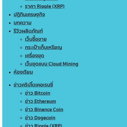
ราคา Ripple (XRP)
ปฏิทินเศรษฐกิจ
บทความ
รีวิวผลิตภัณฑ์
เว็บซื้อขาย
กระเป๋าเก็บเหรียญ
เครื่องขุด
เว็บขุดแบบ Cloud Mining
ห้องเรียน
ข่าวคริปโตเคอเรนซี่
ข่าว Bitcoin
ข่าว Ethereum
ข่าว Binance Coin
ข่าว Dogecoin
ข่าว Ripple (XRP)