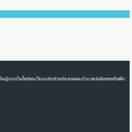
วนใหญ่จากเว็บไซต์และเว็บบอร์ดต่างประเทศและนำมาแปลส่งตรงถึงฟีด