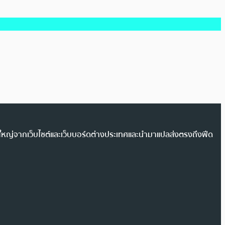
วนใหญ่จากเว็บไซต์และเว็บบอร์ดต่างประเทศและนำมาแปลส่งตรงถึงฟีด