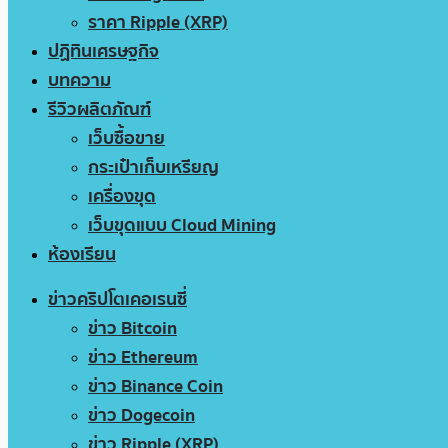
ราคา Ripple (XRP)
ปฏิทินเศรษฐกิจ
บทความ
รีวิวผลิตภัณฑ์
เว็บซื้อขาย
กระเป๋าเก็บเหรียญ
เครื่องขุด
เว็บขุดแบบ Cloud Mining
ห้องเรียน
ข่าวคริปโตเคอเรนซี่
ข่าว Bitcoin
ข่าว Ethereum
ข่าว Binance Coin
ข่าว Dogecoin
ข่าว Ripple (XRP)