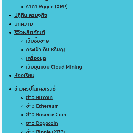
ราคา Ripple (XRP)
ปฏิทินเศรษฐกิจ
บทความ
รีวิวผลิตภัณฑ์
เว็บซื้อขาย
กระเป๋าเก็บเหรียญ
เครื่องขุด
เว็บขุดแบบ Cloud Mining
ห้องเรียน
ข่าวคริปโตเคอเรนซี่
ข่าว Bitcoin
ข่าว Ethereum
ข่าว Binance Coin
ข่าว Dogecoin
ข่าว Ripple (XRP)