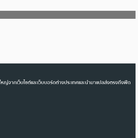
วนใหญ่จากเว็บไซต์และเว็บบอร์ดต่างประเทศและนำมาแปลส่งตรงถึงฟีด