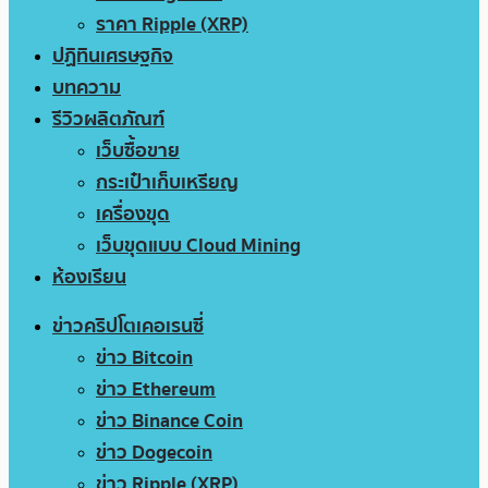
ราคา Ripple (XRP)
ปฏิทินเศรษฐกิจ
บทความ
รีวิวผลิตภัณฑ์
เว็บซื้อขาย
กระเป๋าเก็บเหรียญ
เครื่องขุด
เว็บขุดแบบ Cloud Mining
ห้องเรียน
ข่าวคริปโตเคอเรนซี่
ข่าว Bitcoin
ข่าว Ethereum
ข่าว Binance Coin
ข่าว Dogecoin
ข่าว Ripple (XRP)