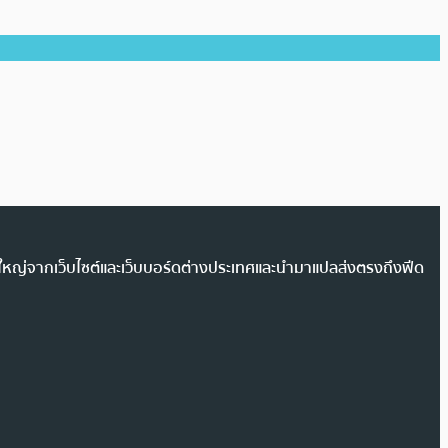
วนใหญ่จากเว็บไซต์และเว็บบอร์ดต่างประเทศและนำมาแปลส่งตรงถึงฟีด