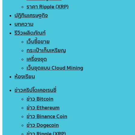
ราคา Ripple (XRP)
ปฏิทินเศรษฐกิจ
บทความ
รีวิวผลิตภัณฑ์
เว็บซื้อขาย
กระเป๋าเก็บเหรียญ
เครื่องขุด
เว็บขุดแบบ Cloud Mining
ห้องเรียน
ข่าวคริปโตเคอเรนซี่
ข่าว Bitcoin
ข่าว Ethereum
ข่าว Binance Coin
ข่าว Dogecoin
ข่าว Ripple (XRP)