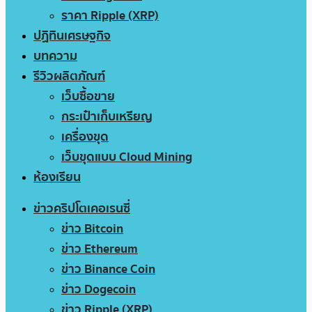
ราคา Ripple (XRP)
ปฏิทินเศรษฐกิจ
บทความ
รีวิวผลิตภัณฑ์
เว็บซื้อขาย
กระเป๋าเก็บเหรียญ
เครื่องขุด
เว็บขุดแบบ Cloud Mining
ห้องเรียน
ข่าวคริปโตเคอเรนซี่
ข่าว Bitcoin
ข่าว Ethereum
ข่าว Binance Coin
ข่าว Dogecoin
ข่าว Ripple (XRP)