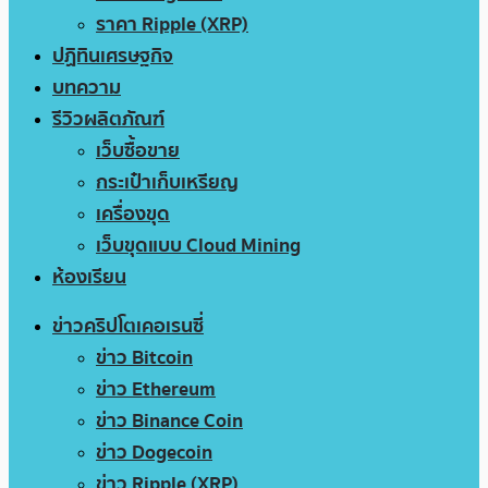
ราคา Ripple (XRP)
ปฏิทินเศรษฐกิจ
บทความ
รีวิวผลิตภัณฑ์
เว็บซื้อขาย
กระเป๋าเก็บเหรียญ
เครื่องขุด
เว็บขุดแบบ Cloud Mining
ห้องเรียน
ข่าวคริปโตเคอเรนซี่
ข่าว Bitcoin
ข่าว Ethereum
ข่าว Binance Coin
ข่าว Dogecoin
ข่าว Ripple (XRP)