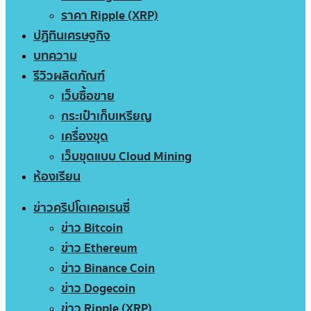
ราคา Ripple (XRP)
ปฏิทินเศรษฐกิจ
บทความ
รีวิวผลิตภัณฑ์
เว็บซื้อขาย
กระเป๋าเก็บเหรียญ
เครื่องขุด
เว็บขุดแบบ Cloud Mining
ห้องเรียน
ข่าวคริปโตเคอเรนซี่
ข่าว Bitcoin
ข่าว Ethereum
ข่าว Binance Coin
ข่าว Dogecoin
ข่าว Ripple (XRP)