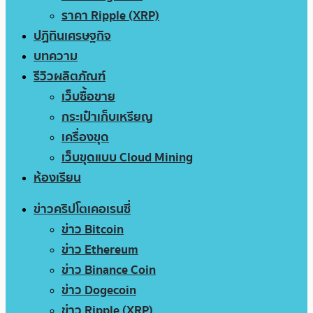
ราคา Ripple (XRP)
ปฏิทินเศรษฐกิจ
บทความ
รีวิวผลิตภัณฑ์
เว็บซื้อขาย
กระเป๋าเก็บเหรียญ
เครื่องขุด
เว็บขุดแบบ Cloud Mining
ห้องเรียน
ข่าวคริปโตเคอเรนซี่
ข่าว Bitcoin
ข่าว Ethereum
ข่าว Binance Coin
ข่าว Dogecoin
ข่าว Ripple (XRP)