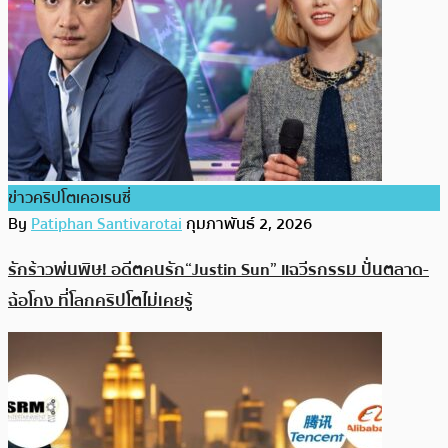
ข่าวคริปโตเคอเรนซี่
By
Patiphan Santivarotai
กุมภาพันธ์ 2, 2026
รักร้าวพ่นพิษ! อดีตคนรัก“Justin Sun” แฉวีรกรรม ปั่นตลาด-
ฉ้อโกง ที่โลกคริปโตไม่เคยรู้