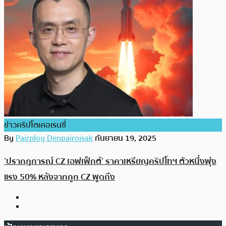
ข่าวคริปโตเคอเรนซี่
By
Pairploy Denpairojsak
กันยายน 19, 2025
‘ปรากฎการณ์ CZ เอฟเฟ็กต์’ ราคาเหรียญคริปโทฯ ตัวหนึ่งพุ่ง
แรง 50% หลังจากถูก CZ พูดถึง