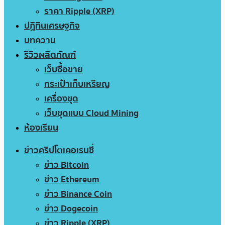
ราคา Ripple (XRP)
ปฏิทินเศรษฐกิจ
บทความ
รีวิวผลิตภัณฑ์
เว็บซื้อขาย
กระเป๋าเก็บเหรียญ
เครื่องขุด
เว็บขุดแบบ Cloud Mining
ห้องเรียน
ข่าวคริปโตเคอเรนซี่
ข่าว Bitcoin
ข่าว Ethereum
ข่าว Binance Coin
ข่าว Dogecoin
ข่าว Ripple (XRP)