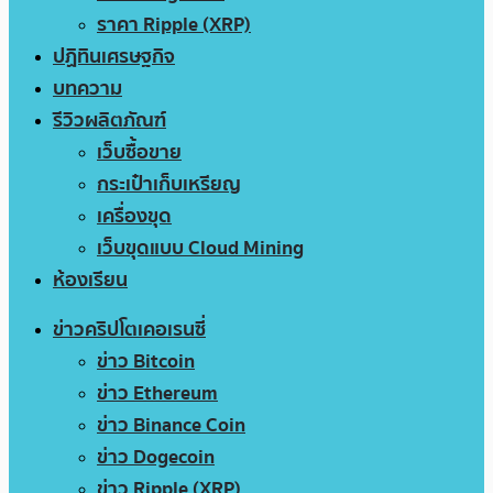
ราคา Ripple (XRP)
ปฏิทินเศรษฐกิจ
บทความ
รีวิวผลิตภัณฑ์
เว็บซื้อขาย
กระเป๋าเก็บเหรียญ
เครื่องขุด
เว็บขุดแบบ Cloud Mining
ห้องเรียน
ข่าวคริปโตเคอเรนซี่
ข่าว Bitcoin
ข่าว Ethereum
ข่าว Binance Coin
ข่าว Dogecoin
ข่าว Ripple (XRP)