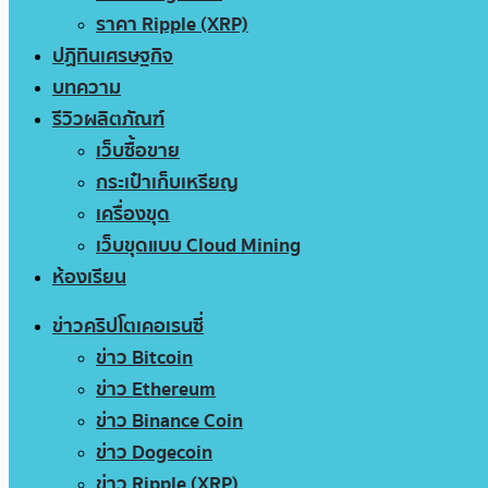
ราคา Ripple (XRP)
ปฏิทินเศรษฐกิจ
บทความ
รีวิวผลิตภัณฑ์
เว็บซื้อขาย
กระเป๋าเก็บเหรียญ
เครื่องขุด
เว็บขุดแบบ Cloud Mining
ห้องเรียน
ข่าวคริปโตเคอเรนซี่
ข่าว Bitcoin
ข่าว Ethereum
ข่าว Binance Coin
ข่าว Dogecoin
ข่าว Ripple (XRP)