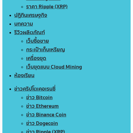
ราคา Ripple (XRP)
ปฏิทินเศรษฐกิจ
บทความ
รีวิวผลิตภัณฑ์
เว็บซื้อขาย
กระเป๋าเก็บเหรียญ
เครื่องขุด
เว็บขุดแบบ Cloud Mining
ห้องเรียน
ข่าวคริปโตเคอเรนซี่
ข่าว Bitcoin
ข่าว Ethereum
ข่าว Binance Coin
ข่าว Dogecoin
ข่าว Ripple (XRP)