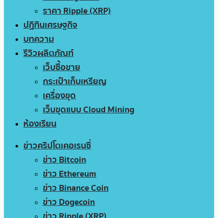
ราคา Ripple (XRP)
ปฏิทินเศรษฐกิจ
บทความ
รีวิวผลิตภัณฑ์
เว็บซื้อขาย
กระเป๋าเก็บเหรียญ
เครื่องขุด
เว็บขุดแบบ Cloud Mining
ห้องเรียน
ข่าวคริปโตเคอเรนซี่
ข่าว Bitcoin
ข่าว Ethereum
ข่าว Binance Coin
ข่าว Dogecoin
ข่าว Ripple (XRP)