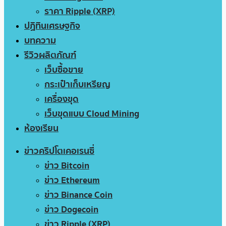
ราคา Ripple (XRP)
ปฏิทินเศรษฐกิจ
บทความ
รีวิวผลิตภัณฑ์
เว็บซื้อขาย
กระเป๋าเก็บเหรียญ
เครื่องขุด
เว็บขุดแบบ Cloud Mining
ห้องเรียน
ข่าวคริปโตเคอเรนซี่
ข่าว Bitcoin
ข่าว Ethereum
ข่าว Binance Coin
ข่าว Dogecoin
ข่าว Ripple (XRP)