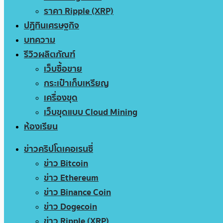
ราคา Ripple (XRP)
ปฏิทินเศรษฐกิจ
บทความ
รีวิวผลิตภัณฑ์
เว็บซื้อขาย
กระเป๋าเก็บเหรียญ
เครื่องขุด
เว็บขุดแบบ Cloud Mining
ห้องเรียน
ข่าวคริปโตเคอเรนซี่
ข่าว Bitcoin
ข่าว Ethereum
ข่าว Binance Coin
ข่าว Dogecoin
ข่าว Ripple (XRP)