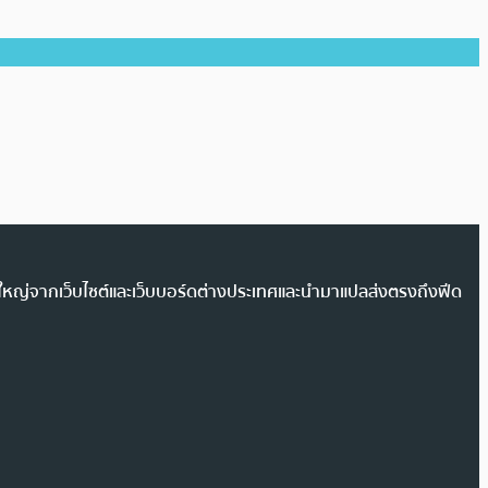
วนใหญ่จากเว็บไซต์และเว็บบอร์ดต่างประเทศและนำมาแปลส่งตรงถึงฟีด