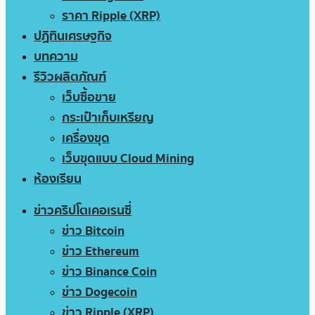
ราคา Ripple (XRP)
ปฏิทินเศรษฐกิจ
บทความ
รีวิวผลิตภัณฑ์
เว็บซื้อขาย
กระเป๋าเก็บเหรียญ
เครื่องขุด
เว็บขุดแบบ Cloud Mining
ห้องเรียน
ข่าวคริปโตเคอเรนซี่
ข่าว Bitcoin
ข่าว Ethereum
ข่าว Binance Coin
ข่าว Dogecoin
ข่าว Ripple (XRP)