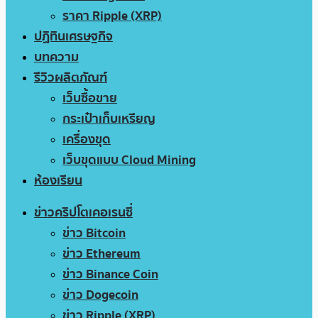
ราคา Ripple (XRP)
ปฏิทินเศรษฐกิจ
บทความ
รีวิวผลิตภัณฑ์
เว็บซื้อขาย
กระเป๋าเก็บเหรียญ
เครื่องขุด
เว็บขุดแบบ Cloud Mining
ห้องเรียน
ข่าวคริปโตเคอเรนซี่
ข่าว Bitcoin
ข่าว Ethereum
ข่าว Binance Coin
ข่าว Dogecoin
ข่าว Ripple (XRP)