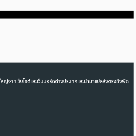
วนใหญ่จากเว็บไซต์และเว็บบอร์ดต่างประเทศและนำมาแปลส่งตรงถึงฟีด