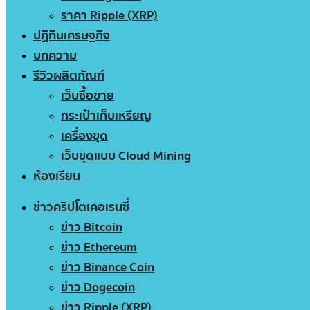
ราคา Ripple (XRP)
ปฏิทินเศรษฐกิจ
บทความ
รีวิวผลิตภัณฑ์
เว็บซื้อขาย
กระเป๋าเก็บเหรียญ
เครื่องขุด
เว็บขุดแบบ Cloud Mining
ห้องเรียน
ข่าวคริปโตเคอเรนซี่
ข่าว Bitcoin
ข่าว Ethereum
ข่าว Binance Coin
ข่าว Dogecoin
ข่าว Ripple (XRP)