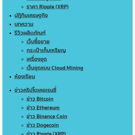
ราคา Ripple (XRP)
ปฏิทินเศรษฐกิจ
บทความ
รีวิวผลิตภัณฑ์
เว็บซื้อขาย
กระเป๋าเก็บเหรียญ
เครื่องขุด
เว็บขุดแบบ Cloud Mining
ห้องเรียน
ข่าวคริปโตเคอเรนซี่
ข่าว Bitcoin
ข่าว Ethereum
ข่าว Binance Coin
ข่าว Dogecoin
ข่าว Ripple (XRP)