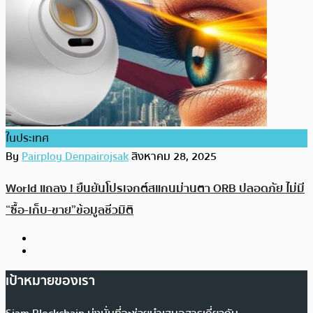
ในประเทศ
By
Pairploy Denpairojsak
สิงหาคม 28, 2025
World แถลง ! ยืนยันโปรเจกต์สแกนม่านตา ORB ปลอดภัย ไม่มี
“ซื้อ-เก็บ-ขาย”ข้อมูลชีวมิติ
เป้าหมายของเรา