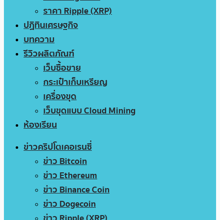
ราคา Ripple (XRP)
ปฏิทินเศรษฐกิจ
บทความ
รีวิวผลิตภัณฑ์
เว็บซื้อขาย
กระเป๋าเก็บเหรียญ
เครื่องขุด
เว็บขุดแบบ Cloud Mining
ห้องเรียน
ข่าวคริปโตเคอเรนซี่
ข่าว Bitcoin
ข่าว Ethereum
ข่าว Binance Coin
ข่าว Dogecoin
ข่าว Ripple (XRP)