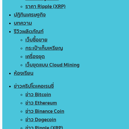
ราคา Ripple (XRP)
ปฏิทินเศรษฐกิจ
บทความ
รีวิวผลิตภัณฑ์
เว็บซื้อขาย
กระเป๋าเก็บเหรียญ
เครื่องขุด
เว็บขุดแบบ Cloud Mining
ห้องเรียน
ข่าวคริปโตเคอเรนซี่
ข่าว Bitcoin
ข่าว Ethereum
ข่าว Binance Coin
ข่าว Dogecoin
ข่าว Ripple (XRP)