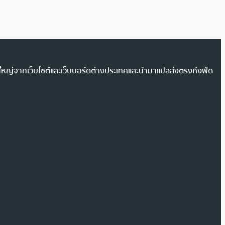
วนใหญ่จากเว็บไซต์และเว็บบอร์ดต่างประเทศและนำมาแปลส่งตรงถึงฟีด