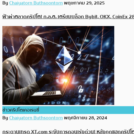
By
Chaiyatorn Buthsoontorn
พฤษภาคม 29, 2025
ฟ้าผ่าตลาดคริปโต! ก.ล.ต. เตรียมบล็อก Bybit, OKX, CoinEx 28 
ข่าวคริปโตเคอเรนซี่
By
Chaiyatorn Buthsoontorn
พฤศจิกายน 28, 2024
กระดานเทรด XT.com ระงับการถอนเร่งด่วน! หลังถูกแฮกคริปโต