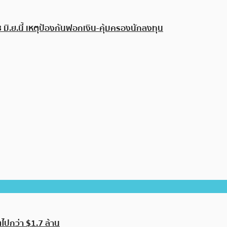
มิ.ย.นี้ เหตุป้องกันฟอกเงิน-คุ้มครองนักลงทุน
ไปกว่า $1.7 ล้าน