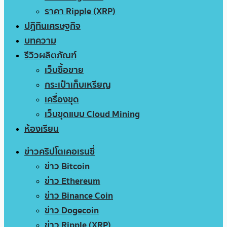
ราคา Ripple (XRP)
ปฏิทินเศรษฐกิจ
บทความ
รีวิวผลิตภัณฑ์
เว็บซื้อขาย
กระเป๋าเก็บเหรียญ
เครื่องขุด
เว็บขุดแบบ Cloud Mining
ห้องเรียน
ข่าวคริปโตเคอเรนซี่
ข่าว Bitcoin
ข่าว Ethereum
ข่าว Binance Coin
ข่าว Dogecoin
ข่าว Ripple (XRP)