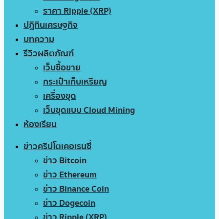
ราคา Ripple (XRP)
ปฏิทินเศรษฐกิจ
บทความ
รีวิวผลิตภัณฑ์
เว็บซื้อขาย
กระเป๋าเก็บเหรียญ
เครื่องขุด
เว็บขุดแบบ Cloud Mining
ห้องเรียน
ข่าวคริปโตเคอเรนซี่
ข่าว Bitcoin
ข่าว Ethereum
ข่าว Binance Coin
ข่าว Dogecoin
ข่าว Ripple (XRP)