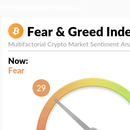
สภาวะตลาด (ความกลัว vs ความโลภ)