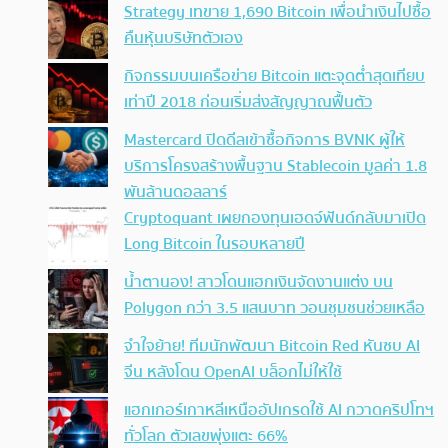
Strategy เทขาย 1,690 Bitcoin เพื่อนำเงินไปซื้อ
คืนหุ้นบริษัทตัวเอง
กิจกรรมบนเครือข่าย Bitcoin แตะจุดต่ำสุดเทียบ
เท่าปี 2018 ก่อนเริ่มส่งสัญญาณฟื้นตัว
Mastercard ปิดดีลเข้าซื้อกิจการ BVNK ผู้ให้
บริการโครงสร้างพื้นฐาน Stablecoin มูลค่า 1.8
พันล้านดอลลาร์
Cryptoquant เผยกองทุนเฮดจ์ฟันด์กลับมาเปิด
Long Bitcoin ในรอบหลายปี
น้ำตานอง! สาวโดนแฮกเงินจัดงานแต่ง บน
Polygon กว่า 3.5 แสนบาท วอนชุมชนช่วยเหลือ
จำใจย้าย! ทีมนักพัฒนา Bitcoin Red หันซบ AI
จีน หลังโดน OpenAI บล็อกไม่ให้ใช้
แฮกเกอร์เกาหลีเหนืออัปเกรดใช้ AI กวาดคริปโทฯ
ทั่วโลก ตัวเลขพุ่งแตะ 66%