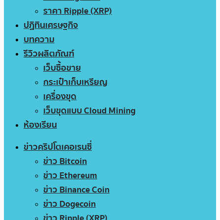
ราคา Ripple (XRP)
ปฏิทินเศรษฐกิจ
บทความ
รีวิวผลิตภัณฑ์
เว็บซื้อขาย
กระเป๋าเก็บเหรียญ
เครื่องขุด
เว็บขุดแบบ Cloud Mining
ห้องเรียน
ข่าวคริปโตเคอเรนซี่
ข่าว Bitcoin
ข่าว Ethereum
ข่าว Binance Coin
ข่าว Dogecoin
ข่าว Ripple (XRP)