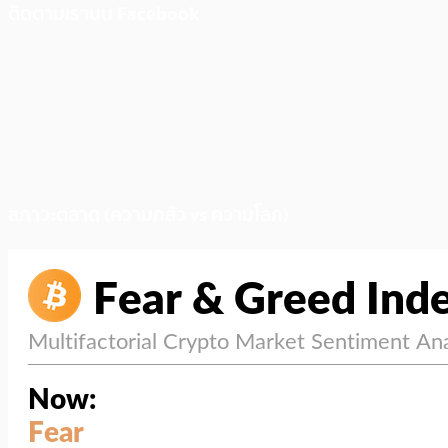
ติดตามเราบน Facebook
สภาวะตลาด (ความกลัว vs ความโลภ)