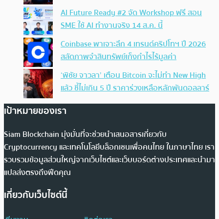
AI Future Ready #2 จัด Workshop ฟรี สอน
SME ใช้ AI ทำงานจริง 14 ส.ค. นี้
Coinbase พาเจาะลึก 4 เทรนด์คริปโทฯ ปี 2026
สลัดภาพจำสินทรัพย์เก็งกำไรไร้มูลค่า
‘พิชัย จาวลา’ เตือน Bitcoin จะไม่ทำ New High
แล้ว ชี้ไม่เกิน 5 ปี ราคาร่วงเหลือหลักพันดอลลาร์
เป้าหมายของเรา
Siam Blockchain มุ่งมั่นที่จะช่วยนำเสนอสารเกี่ยวกับ
Cryptocurrency และเทคโนโลยีบล็อกเชนเพื่อคนไทย ในภาษาไทย เรา
รวบรวมข้อมูลส่วนใหญ่จากเว็บไซต์และเว็บบอร์ดต่างประเทศและนำมา
แปลส่งตรงถึงฟีดคุณ
เกี่ยวกับเว็บไซต์นี้