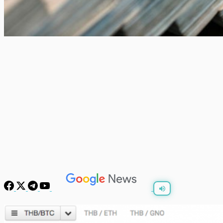
พร้อมเล่น
0:00
/
0:00