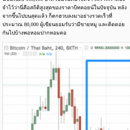
จำไว้ว่านี่คือสถิติสูงสุดของราคาบิทคอยน์ในปัจจุบัน หลัง
จากขึ้นไปบนสุดแล้ว ก็ตกฮวบลงมาอย่างรวดเร็วที่
ประมาณ 80,000 ผู้เขียนยอมรับว่ามีขายหมู และติดดอย
กันไปบ้างพอหอมปากหอมคอ