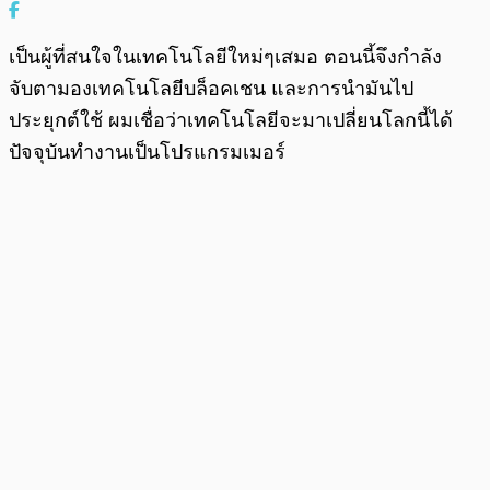
เป็นผู้ที่สนใจในเทคโนโลยีใหม่ๆเสมอ ตอนนี้จึงกำลัง
จับตามองเทคโนโลยีบล็อคเชน และการนำมันไป
ประยุกต์ใช้ ผมเชื่อว่าเทคโนโลยีจะมาเปลี่ยนโลกนี้ได้
ปัจจุบันทำงานเป็นโปรแกรมเมอร์