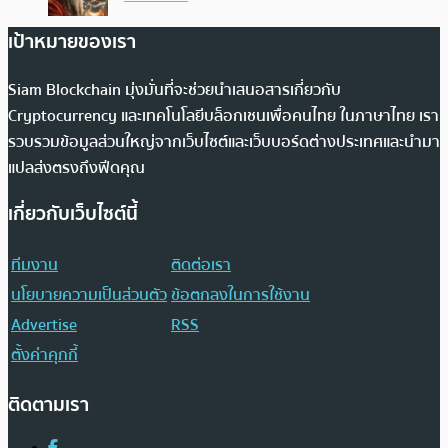
เป้าหมายของเรา
Siam Blockchain มุ่งมั่นที่จะช่วยนำเสนอสารเกี่ยวกับ
Cryptocurrency และเทคโนโลยีบล็อกเชนเพื่อคนไทย ในภาษาไทย เรา
รวบรวมข้อมูลส่วนใหญ่จากเว็บไซต์และเว็บบอร์ดต่างประเทศและนำมา
แปลส่งตรงถึงฟีดคุณ
เกี่ยวกับเว็บไซต์นี้
ทีมงาน
ติดต่อเรา
นโยบายความเป็นส่วนตัว
ข้อตกลงในการใช้งาน
Advertise
RSS
ตั้งค่าคุกกี้
ติดตามเรา