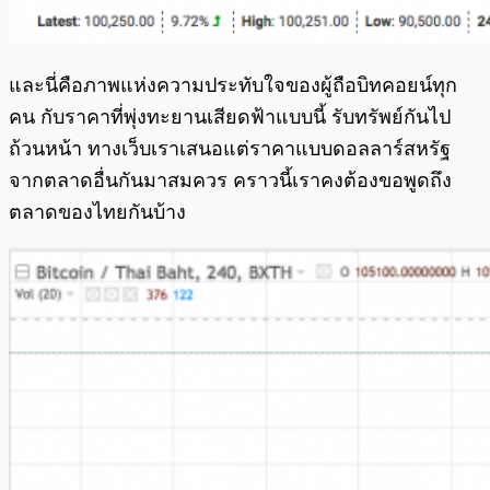
และนี่คือภาพแห่งความประทับใจของผู้ถือบิทคอยน์ทุก
คน กับราคาที่พุ่งทะยานเสียดฟ้าแบบนี้ รับทรัพย์กันไป
ถ้วนหน้า ทางเว็บเราเสนอแต่ราคาแบบดอลลาร์สหรัฐ
จากตลาดอื่นกันมาสมควร คราวนี้เราคงต้องขอพูดถึง
ตลาดของไทยกันบ้าง