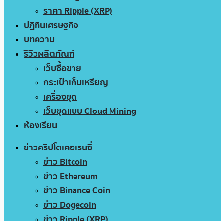
ราคา Ripple (XRP)
ปฏิทินเศรษฐกิจ
บทความ
รีวิวผลิตภัณฑ์
เว็บซื้อขาย
กระเป๋าเก็บเหรียญ
เครื่องขุด
เว็บขุดแบบ Cloud Mining
ห้องเรียน
ข่าวคริปโตเคอเรนซี่
ข่าว Bitcoin
ข่าว Ethereum
ข่าว Binance Coin
ข่าว Dogecoin
ข่าว Ripple (XRP)