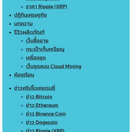
ราคา Ripple (XRP)
ปฏิทินเศรษฐกิจ
บทความ
รีวิวผลิตภัณฑ์
เว็บซื้อขาย
กระเป๋าเก็บเหรียญ
เครื่องขุด
เว็บขุดแบบ Cloud Mining
ห้องเรียน
ข่าวคริปโตเคอเรนซี่
ข่าว Bitcoin
ข่าว Ethereum
ข่าว Binance Coin
ข่าว Dogecoin
ข่าว Ripple (XRP)