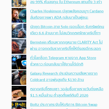
ลง 99% หันลงทุน ใน Ethereum แทนถึง 3 เท่า
Charles Hoskinson ปลุกพลังคอมมูฯ Cardano
ลั่นต้องการพา ADA กลับมาเป็นผู้ชนะ
นักขุด Bitcoin สาย Solo เจอบล็อก รับทรัพย์คน
เดียว 6.6 ล้านบาท ไม่สนวิกฤตศรัทธาคริปโทฯ
Bernstein เตือนหากกฎหมาย CLARITY Act ไม่
ผ่าน อาจกดดันราคาคริปโตให้ดิ่งลงอีกระลอก
ทั่วโลกช็อก Telegram หายจาก App Store
ชั่วคราว ก่อนกลับมาใช้งานได้ปกติ
Galaxy Research ประเมินความเสียหายจาก
Coldcard อาจพุ่งสูงถึง $130 ล้าน
ตลาดคริปโตซบเซา วอลุ่มซื้อขายรายวันดิ่งเหลือ
$1.5 หมื่นล้าน ต่ำสุดตั้งแต่ต้นปี 2026
Boltz ประกาศระงับให้บริการ Bitcoin Swap