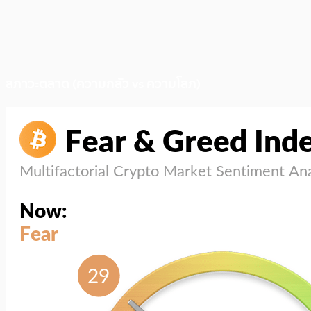
สภาวะตลาด (ความกลัว vs ความโลภ)