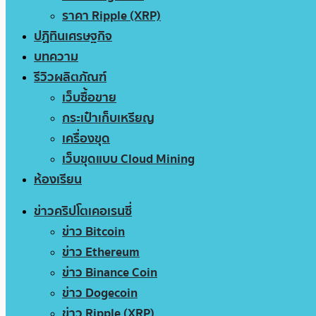
ราคา Ripple (XRP)
ปฏิทินเศรษฐกิจ
บทความ
รีวิวผลิตภัณฑ์
เว็บซื้อขาย
กระเป๋าเก็บเหรียญ
เครื่องขุด
เว็บขุดแบบ Cloud Mining
ห้องเรียน
ข่าวคริปโตเคอเรนซี่
ข่าว Bitcoin
ข่าว Ethereum
ข่าว Binance Coin
ข่าว Dogecoin
ข่าว Ripple (XRP)