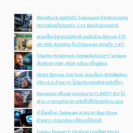
ประเด็นล่าสุด
BlackRock ลุยเปิดตัว Tokenized สำหรับกองทุน
ตลาดเงินยุโรปมูลค่า 3.11 แสนล้านดอลลาร์
แบงก์ใหญ่สุดของอิตาลี ลดสัดส่วน Bitcoin ETF
ลง 99% หันลงทุน ใน Ethereum แทนถึง 3 เท่า
Charles Hoskinson ปลุกพลังคอมมูฯ Cardano
ลั่นต้องการพา ADA กลับมาเป็นผู้ชนะ
นักขุด Bitcoin สาย Solo เจอบล็อก รับทรัพย์คน
เดียว 6.6 ล้านบาท ไม่สนวิกฤตศรัทธาคริปโทฯ
Bernstein เตือนหากกฎหมาย CLARITY Act ไม่
ผ่าน อาจกดดันราคาคริปโตให้ดิ่งลงอีกระลอก
ทั่วโลกช็อก Telegram หายจาก App Store
ชั่วคราว ก่อนกลับมาใช้งานได้ปกติ
Galaxy Research ประเมินความเสียหายจาก