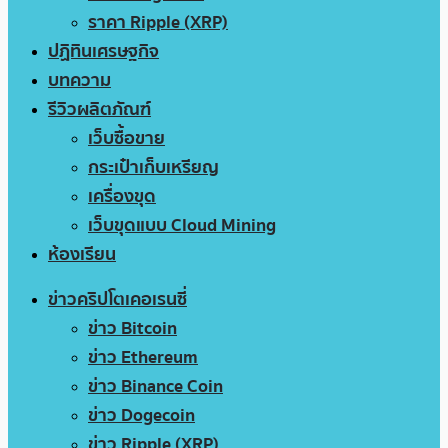
ราคา Ripple (XRP)
ปฏิทินเศรษฐกิจ
บทความ
รีวิวผลิตภัณฑ์
เว็บซื้อขาย
กระเป๋าเก็บเหรียญ
เครื่องขุด
เว็บขุดแบบ Cloud Mining
ห้องเรียน
ข่าวคริปโตเคอเรนซี่
ข่าว Bitcoin
ข่าว Ethereum
ข่าว Binance Coin
ข่าว Dogecoin
ข่าว Ripple (XRP)