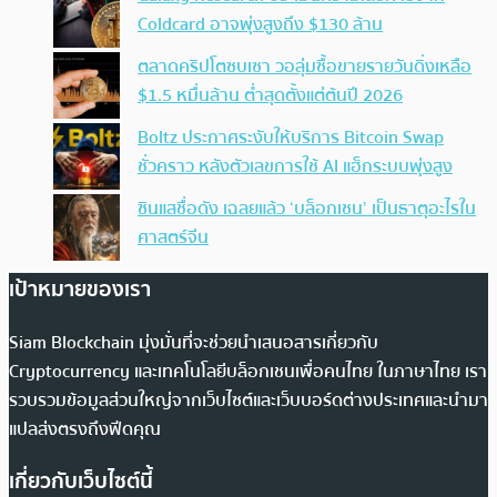
Coldcard อาจพุ่งสูงถึง $130 ล้าน
ตลาดคริปโตซบเซา วอลุ่มซื้อขายรายวันดิ่งเหลือ
$1.5 หมื่นล้าน ต่ำสุดตั้งแต่ต้นปี 2026
Boltz ประกาศระงับให้บริการ Bitcoin Swap
ชั่วคราว หลังตัวเลขการใช้ AI แฮ็กระบบพุ่งสูง
ซินแสชื่อดัง เฉลยแล้ว ‘บล็อกเชน’ เป็นธาตุอะไรใน
ศาสตร์จีน
เป้าหมายของเรา
Siam Blockchain มุ่งมั่นที่จะช่วยนำเสนอสารเกี่ยวกับ
Cryptocurrency และเทคโนโลยีบล็อกเชนเพื่อคนไทย ในภาษาไทย เรา
รวบรวมข้อมูลส่วนใหญ่จากเว็บไซต์และเว็บบอร์ดต่างประเทศและนำมา
แปลส่งตรงถึงฟีดคุณ
เกี่ยวกับเว็บไซต์นี้