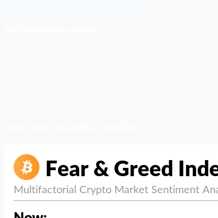
ติดตามเราบน Facebook
สภาวะตลาด (ความกลัว vs ความโลภ)