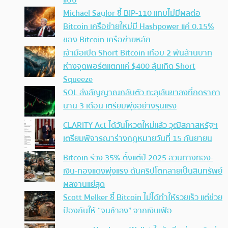
แบบ
Michael Saylor ชี้ BIP-110 แทบไม่มีผลต่อ
Bitcoin เครือข่ายใหม่มี Hashpower แค่ 0.15%
ของ Bitcoin เครือข่ายหลัก
เจ้ามือเปิด Short Bitcoin เกือบ 2 พันล้านบาท
ห่างจุดพอร์ตแตกแค่ $400 ลุ้นเกิด Short
Squeeze
SOL ส่งสัญญาณกลับตัว ทะลุเส้นขาลงที่กดราคา
นาน 3 เดือน เตรียมพุ่งอย่างรุนแรง
CLARITY Act ได้วันโหวตใหม่แล้ว วุฒิสภาสหรัฐฯ
เตรียมพิจารณาร่างกฎหมายวันที่ 15 กันยายน
Bitcoin ร่วง 35% ตั้งแต่ปี 2025 สวนทางทอง-
เงิน-ทองแดงพุ่งแรง ดันคริปโตกลายเป็นสินทรัพย์
ผลงานแย่สุด
Scott Melker ชี้ Bitcoin ไม่ได้ทำให้รวยเร็ว แต่ช่วย
ป้องกันให้ “จนช้าลง” จากเงินเฟ้อ