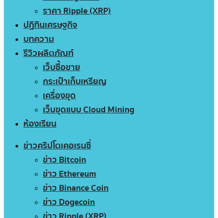
ราคา Ripple (XRP)
ปฏิทินเศรษฐกิจ
บทความ
รีวิวผลิตภัณฑ์
เว็บซื้อขาย
กระเป๋าเก็บเหรียญ
เครื่องขุด
เว็บขุดแบบ Cloud Mining
ห้องเรียน
ข่าวคริปโตเคอเรนซี่
ข่าว Bitcoin
ข่าว Ethereum
ข่าว Binance Coin
ข่าว Dogecoin
ข่าว Ripple (XRP)