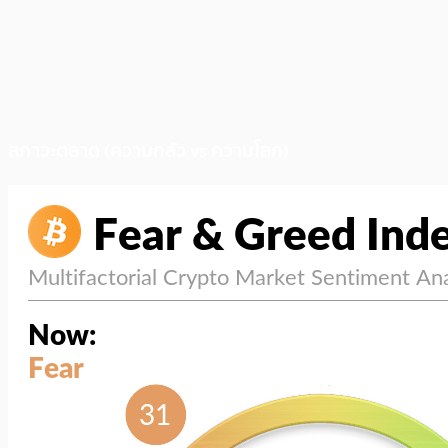
สภาวะตลาด (ความกลัว vs ความโลภ)