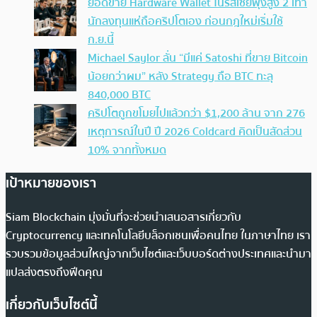
ยอดขาย Hardware Wallet ในรัสเซียพุ่งสูง 2 เท่า
นักลงทุนแห่ถือคริปโตเอง ก่อนกฎใหม่เริ่มใช้
ก.ย.นี้
Michael Saylor ลั่น “มีแค่ Satoshi ที่ขาย Bitcoin
น้อยกว่าผม” หลัง Strategy ถือ BTC ทะลุ
840,000 BTC
คริปโตถูกขโมยไปแล้วกว่า $1,200 ล้าน จาก 276
เหตุการณ์ในปี ปี 2026 Coldcard คิดเป็นสัดส่วน
10% จากทั้งหมด
เป้าหมายของเรา
Siam Blockchain มุ่งมั่นที่จะช่วยนำเสนอสารเกี่ยวกับ
Cryptocurrency และเทคโนโลยีบล็อกเชนเพื่อคนไทย ในภาษาไทย เรา
รวบรวมข้อมูลส่วนใหญ่จากเว็บไซต์และเว็บบอร์ดต่างประเทศและนำมา
แปลส่งตรงถึงฟีดคุณ
เกี่ยวกับเว็บไซต์นี้