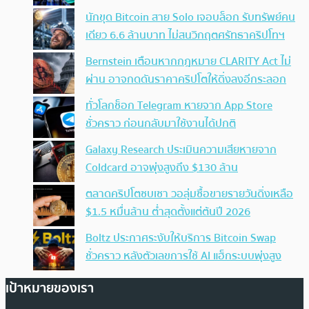
นักขุด Bitcoin สาย Solo เจอบล็อก รับทรัพย์คน
เดียว 6.6 ล้านบาท ไม่สนวิกฤตศรัทธาคริปโทฯ
Bernstein เตือนหากกฎหมาย CLARITY Act ไม่
ผ่าน อาจกดดันราคาคริปโตให้ดิ่งลงอีกระลอก
ทั่วโลกช็อก Telegram หายจาก App Store
ชั่วคราว ก่อนกลับมาใช้งานได้ปกติ
Galaxy Research ประเมินความเสียหายจาก
Coldcard อาจพุ่งสูงถึง $130 ล้าน
ตลาดคริปโตซบเซา วอลุ่มซื้อขายรายวันดิ่งเหลือ
$1.5 หมื่นล้าน ต่ำสุดตั้งแต่ต้นปี 2026
Boltz ประกาศระงับให้บริการ Bitcoin Swap
ชั่วคราว หลังตัวเลขการใช้ AI แฮ็กระบบพุ่งสูง
เป้าหมายของเรา