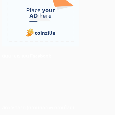
ติดตามเราบน Facebook
สภาวะตลาด (ความกลัว vs ความโลภ)