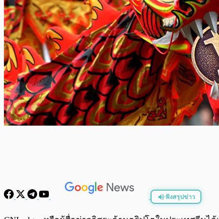
ฟังสรุปข่าว
พร้อมเล่น