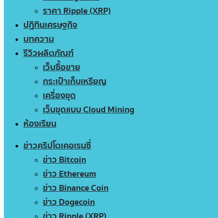
ราคา Ripple (XRP)
ปฏิทินเศรษฐกิจ
บทความ
รีวิวผลิตภัณฑ์
เว็บซื้อขาย
กระเป๋าเก็บเหรียญ
เครื่องขุด
เว็บขุดแบบ Cloud Mining
ห้องเรียน
ข่าวคริปโตเคอเรนซี่
ข่าว Bitcoin
ข่าว Ethereum
ข่าว Binance Coin
ข่าว Dogecoin
ข่าว Ripple (XRP)