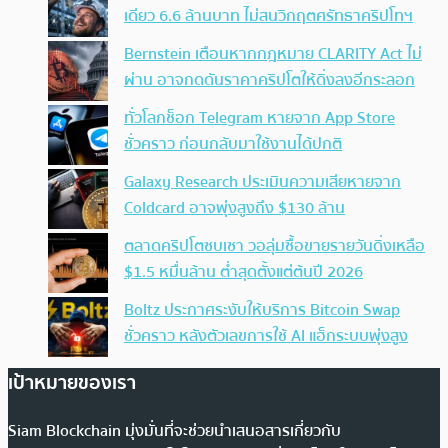
เดียว 6.6 ล้านบาท ไม่สนวิกฤตศรัทธาคริปโทฯ
Bernstein เตือนหากกฎหมาย CLARITY Act ไม่
ผ่าน อาจกดดันราคาคริปโตให้ดิ่งลงอีกระลอก
ทั่วโลกช็อก Telegram หายจาก App Store
ชั่วคราว ก่อนกลับมาใช้งานได้ปกติ
Galaxy Research ประเมินความเสียหายจาก
Coldcard อาจพุ่งสูงถึง $130 ล้าน
ตลาดคริปโตซบเซา วอลุ่มซื้อขายรายวันดิ่งเหลือ
$1.5 หมื่นล้าน ต่ำสุดตั้งแต่ต้นปี 2026
Boltz ประกาศระงับให้บริการ Bitcoin Swap
ชั่วคราว หลังตัวเลขการใช้ AI แฮ็กระบบพุ่งสูง
เป้าหมายของเรา
Siam Blockchain มุ่งมั่นที่จะช่วยนำเสนอสารเกี่ยวกับ