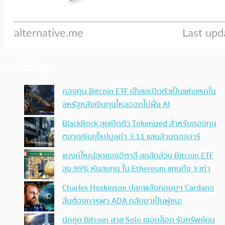
ประเด็นล่าสุด
กองทุน Bitcoin ETF เจ๊งและปิดตัวเป็นแห่งแรกใน
สหรัฐหลังเงินทุนไหลออกไปฝั่ง AI
BlackRock ลุยเปิดตัว Tokenized สำหรับกองทุน
ตลาดเงินยุโรปมูลค่า 3.11 แสนล้านดอลลาร์
แบงก์ใหญ่สุดของอิตาลี ลดสัดส่วน Bitcoin ETF
ลง 99% หันลงทุน ใน Ethereum แทนถึง 3 เท่า
Charles Hoskinson ปลุกพลังคอมมูฯ Cardano
ลั่นต้องการพา ADA กลับมาเป็นผู้ชนะ
นักขุด Bitcoin สาย Solo เจอบล็อก รับทรัพย์คน