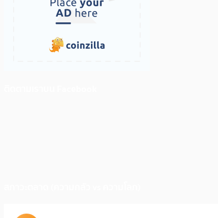
ติดตามเราบน Facebook
สภาวะตลาด (ความกลัว vs ความโลภ)