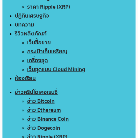
ราคา Ripple (XRP)
ปฏิทินเศรษฐกิจ
บทความ
รีวิวผลิตภัณฑ์
เว็บซื้อขาย
กระเป๋าเก็บเหรียญ
เครื่องขุด
เว็บขุดแบบ Cloud Mining
ห้องเรียน
ข่าวคริปโตเคอเรนซี่
ข่าว Bitcoin
ข่าว Ethereum
ข่าว Binance Coin
ข่าว Dogecoin
ข่าว Ripple (XRP)