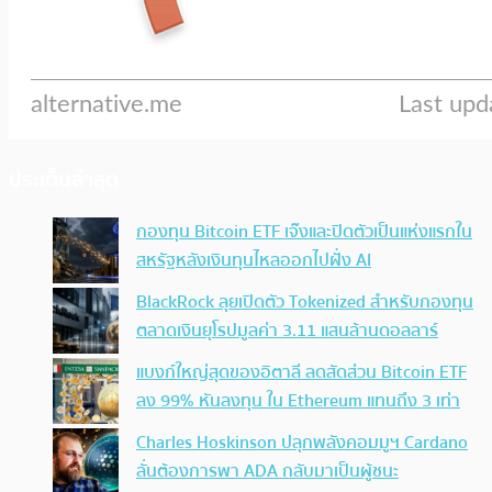
ประเด็นล่าสุด
กองทุน Bitcoin ETF เจ๊งและปิดตัวเป็นแห่งแรกใน
สหรัฐหลังเงินทุนไหลออกไปฝั่ง AI
BlackRock ลุยเปิดตัว Tokenized สำหรับกองทุน
ตลาดเงินยุโรปมูลค่า 3.11 แสนล้านดอลลาร์
แบงก์ใหญ่สุดของอิตาลี ลดสัดส่วน Bitcoin ETF
ลง 99% หันลงทุน ใน Ethereum แทนถึง 3 เท่า
Charles Hoskinson ปลุกพลังคอมมูฯ Cardano
ลั่นต้องการพา ADA กลับมาเป็นผู้ชนะ