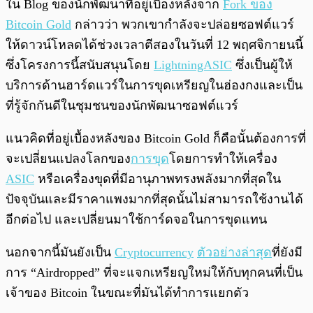
ใน Blog ของนักพัฒนาที่อยู่เบื้องหลังจาก
Fork ของ
Bitcoin Gold
กล่าวว่า พวกเขากำลังจะปล่อยซอฟต์แวร์
ให้ดาวน์โหลดได้
ช่วงเวลาตีสอง
ในวันที่ 12 พฤศจิกายนนี้
ซึ่งโครงการนี้สนับสนุนโดย
LightningASIC
ซึ่งเป็นผู้ให้
บริการด้านฮาร์ดแวร์ในการขุดเหรียญในฮ่องกงและเป็น
ที่รู้จักกันดีในชุมชนของนักพัฒนาซอฟต์แวร์
แนวคิดที่อยู่เบื้องหลังของ Bitcoin Gold ก็คือ
นั้นต้องการที่
จะเปลี่ยนแปลงโลกของ
การขุด
โดยการทำให้เครื่อง
ASIC
หรือเครื่องขุดที่มีอานุภาพทรงพลังมากที่สุดใน
ปัจจุบันและมีราคาแพงมากที่สุดนั้นไม่สามารถใช้งานได้
อีกต่อไป และเปลี่ยนมาใช้การ์ดจอในการขุดแทน
นอกจากนี้มันยังเป็น
Cryptocurrency
ตัวอย่างล่าสุด
ที่ยังมี
การ “Airdropped” ที่จะแจกเหรียญใหม่ให้กับทุกคนที่เป็น
เจ้าของ Bitcoin ในขณะที่มันได้ทำการแยกตัว