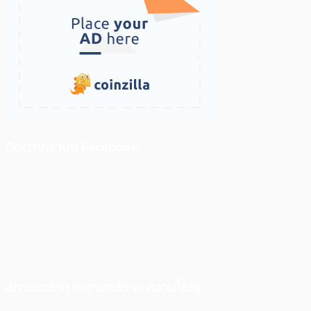
ติดตามเราบน Facebook
สภาวะตลาด (ความกลัว vs ความโลภ)