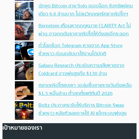
นักขุด Bitcoin สาย Solo เจอบล็อก รับทรัพย์คน
เดียว 6.6 ล้านบาท ไม่สนวิกฤตศรัทธาคริปโทฯ
Bernstein เตือนหากกฎหมาย CLARITY Act ไม่
ผ่าน อาจกดดันราคาคริปโตให้ดิ่งลงอีกระลอก
ทั่วโลกช็อก Telegram หายจาก App Store
ชั่วคราว ก่อนกลับมาใช้งานได้ปกติ
Galaxy Research ประเมินความเสียหายจาก
Coldcard อาจพุ่งสูงถึง $130 ล้าน
ตลาดคริปโตซบเซา วอลุ่มซื้อขายรายวันดิ่งเหลือ
$1.5 หมื่นล้าน ต่ำสุดตั้งแต่ต้นปี 2026
Boltz ประกาศระงับให้บริการ Bitcoin Swap
ชั่วคราว หลังตัวเลขการใช้ AI แฮ็กระบบพุ่งสูง
เป้าหมายของเรา