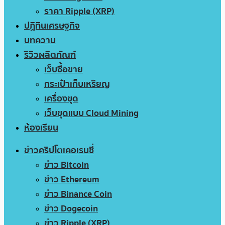
ราคา Ripple (XRP)
ปฏิทินเศรษฐกิจ
บทความ
รีวิวผลิตภัณฑ์
เว็บซื้อขาย
กระเป๋าเก็บเหรียญ
เครื่องขุด
เว็บขุดแบบ Cloud Mining
ห้องเรียน
ข่าวคริปโตเคอเรนซี่
ข่าว Bitcoin
ข่าว Ethereum
ข่าว Binance Coin
ข่าว Dogecoin
ข่าว Ripple (XRP)