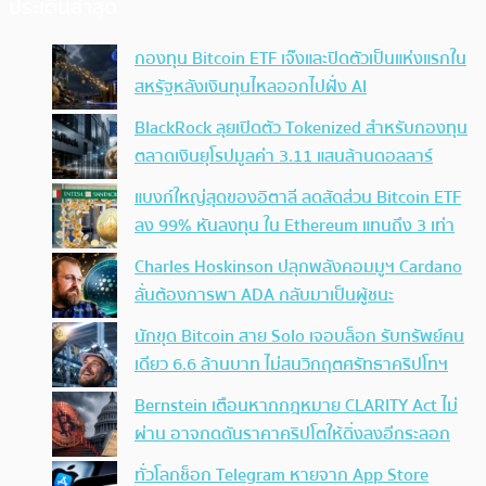
ประเด็นล่าสุด
กองทุน Bitcoin ETF เจ๊งและปิดตัวเป็นแห่งแรกใน
สหรัฐหลังเงินทุนไหลออกไปฝั่ง AI
BlackRock ลุยเปิดตัว Tokenized สำหรับกองทุน
ตลาดเงินยุโรปมูลค่า 3.11 แสนล้านดอลลาร์
แบงก์ใหญ่สุดของอิตาลี ลดสัดส่วน Bitcoin ETF
ลง 99% หันลงทุน ใน Ethereum แทนถึง 3 เท่า
Charles Hoskinson ปลุกพลังคอมมูฯ Cardano
ลั่นต้องการพา ADA กลับมาเป็นผู้ชนะ
นักขุด Bitcoin สาย Solo เจอบล็อก รับทรัพย์คน
เดียว 6.6 ล้านบาท ไม่สนวิกฤตศรัทธาคริปโทฯ
Bernstein เตือนหากกฎหมาย CLARITY Act ไม่
ผ่าน อาจกดดันราคาคริปโตให้ดิ่งลงอีกระลอก
ทั่วโลกช็อก Telegram หายจาก App Store