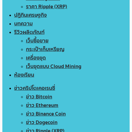
ราคา Ripple (XRP)
ปฏิทินเศรษฐกิจ
บทความ
รีวิวผลิตภัณฑ์
เว็บซื้อขาย
กระเป๋าเก็บเหรียญ
เครื่องขุด
เว็บขุดแบบ Cloud Mining
ห้องเรียน
ข่าวคริปโตเคอเรนซี่
ข่าว Bitcoin
ข่าว Ethereum
ข่าว Binance Coin
ข่าว Dogecoin
ข่าว Ripple (XRP)