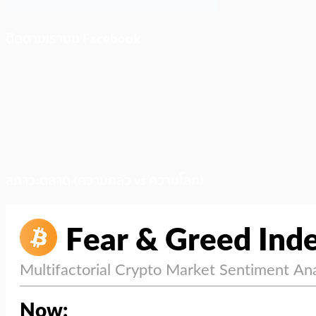
ติดตามเราบน Facebook
สภาวะตลาด (ความกลัว vs ความโลภ)