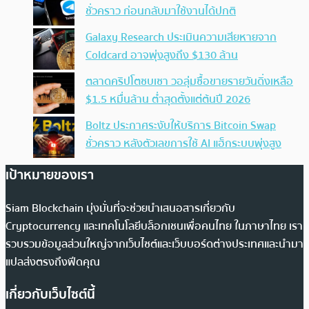
ชั่วคราว ก่อนกลับมาใช้งานได้ปกติ
Galaxy Research ประเมินความเสียหายจาก
Coldcard อาจพุ่งสูงถึง $130 ล้าน
ตลาดคริปโตซบเซา วอลุ่มซื้อขายรายวันดิ่งเหลือ
$1.5 หมื่นล้าน ต่ำสุดตั้งแต่ต้นปี 2026
Boltz ประกาศระงับให้บริการ Bitcoin Swap
ชั่วคราว หลังตัวเลขการใช้ AI แฮ็กระบบพุ่งสูง
เป้าหมายของเรา
Siam Blockchain มุ่งมั่นที่จะช่วยนำเสนอสารเกี่ยวกับ
Cryptocurrency และเทคโนโลยีบล็อกเชนเพื่อคนไทย ในภาษาไทย เรา
รวบรวมข้อมูลส่วนใหญ่จากเว็บไซต์และเว็บบอร์ดต่างประเทศและนำมา
แปลส่งตรงถึงฟีดคุณ
เกี่ยวกับเว็บไซต์นี้