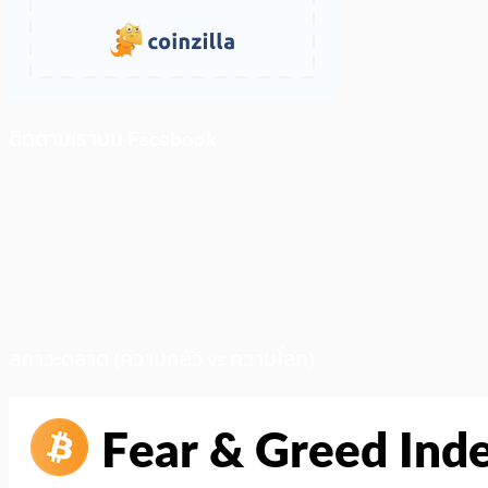
ติดตามเราบน Facebook
สภาวะตลาด (ความกลัว vs ความโลภ)