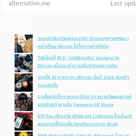
ประเด็นล่าสุด
สอบตกสินทรัพย์ปลอดภัย นักเศรษฐศาสตร์แนว
หน้าเตือน Bitcoin ไม่ใช่ทองคำดิจิทัล
วิจัยใหม่ชี้ AI มี “อคติซ่อนเร้น” แอบพูดอวย
Bitcoin เมื่อเจอคำถามเรื่องวิกฤตการเงิน
ลองให้ AI ทายราคา Bitcoin สิ้นปี 2026 ส่องคำ
ตอบสุดอึ้ง
อาเสี่ยคริปโทฯ ตกกระป๋อง! สาวเกาหลีเผยสเปกคู่
เดตต้องทำงานใน Samsung-SK Hynix
BTCPay เตือนภัย เซิร์ฟเวอร์ Lightning โดนโจมตี
แฮกเกอร์ใช้ช่องโหว่ดูดเงินออกจาก Node
BNB พุ่งทะลุ $600 จุดชนวน Altseason ในระบบ