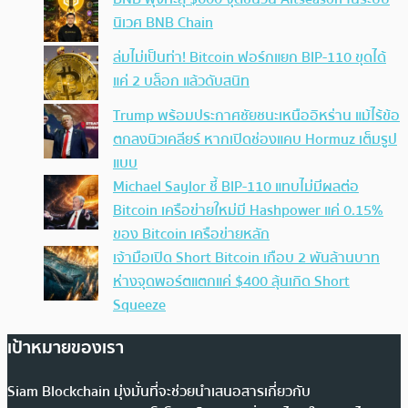
นิเวศ BNB Chain
ล่มไม่เป็นท่า! Bitcoin ฟอร์กแยก BIP-110 ขุดได้
แค่ 2 บล็อก แล้วดับสนิท
Trump พร้อมประกาศชัยชนะเหนืออิหร่าน แม้ไร้ข้อ
ตกลงนิวเคลียร์ หากเปิดช่องแคบ Hormuz เต็มรูป
แบบ
Michael Saylor ชี้ BIP-110 แทบไม่มีผลต่อ
Bitcoin เครือข่ายใหม่มี Hashpower แค่ 0.15%
ของ Bitcoin เครือข่ายหลัก
เจ้ามือเปิด Short Bitcoin เกือบ 2 พันล้านบาท
ห่างจุดพอร์ตแตกแค่ $400 ลุ้นเกิด Short
Squeeze
เป้าหมายของเรา
Siam Blockchain มุ่งมั่นที่จะช่วยนำเสนอสารเกี่ยวกับ