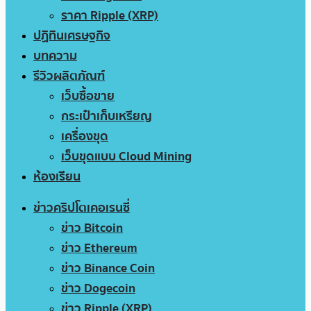
ราคา Ripple (XRP)
ปฏิทินเศรษฐกิจ
บทความ
รีวิวผลิตภัณฑ์
เว็บซื้อขาย
กระเป๋าเก็บเหรียญ
เครื่องขุด
เว็บขุดแบบ Cloud Mining
ห้องเรียน
ข่าวคริปโตเคอเรนซี่
ข่าว Bitcoin
ข่าว Ethereum
ข่าว Binance Coin
ข่าว Dogecoin
ข่าว Ripple (XRP)