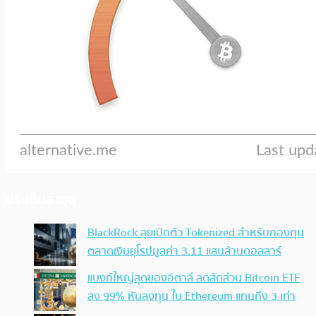
ประเด็นล่าสุด
BlackRock ลุยเปิดตัว Tokenized สำหรับกองทุน
ตลาดเงินยุโรปมูลค่า 3.11 แสนล้านดอลลาร์
แบงก์ใหญ่สุดของอิตาลี ลดสัดส่วน Bitcoin ETF
ลง 99% หันลงทุน ใน Ethereum แทนถึง 3 เท่า