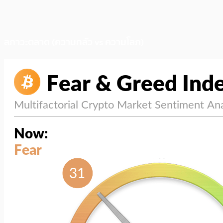
สภาวะตลาด (ความกลัว vs ความโลภ)