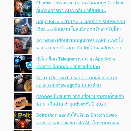
Charles Hoskinson ปลุกพลังคอมมูฯ Cardano
ลั่นต้องการพา ADA กลับมาเป็นผู้ชนะ
นักขุด Bitcoin สาย Solo เจอบล็อก รับทรัพย์คน
เดียว 6.6 ล้านบาท ไม่สนวิกฤตศรัทธาคริปโทฯ
Bernstein เตือนหากกฎหมาย CLARITY Act ไม่
ผ่าน อาจกดดันราคาคริปโตให้ดิ่งลงอีกระลอก
ทั่วโลกช็อก Telegram หายจาก App Store
ชั่วคราว ก่อนกลับมาใช้งานได้ปกติ
Galaxy Research ประเมินความเสียหายจาก
Coldcard อาจพุ่งสูงถึง $130 ล้าน
ตลาดคริปโตซบเซา วอลุ่มซื้อขายรายวันดิ่งเหลือ
$1.5 หมื่นล้าน ต่ำสุดตั้งแต่ต้นปี 2026
Boltz ประกาศระงับให้บริการ Bitcoin Swap
ชั่วคราว หลังตัวเลขการใช้ AI แฮ็กระบบพุ่งสูง