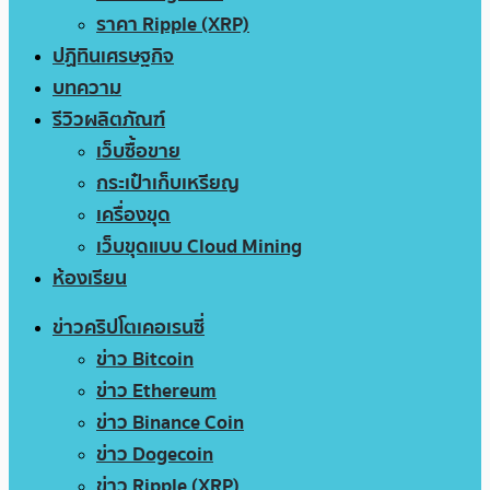
ราคา Ripple (XRP)
ปฏิทินเศรษฐกิจ
บทความ
รีวิวผลิตภัณฑ์
เว็บซื้อขาย
กระเป๋าเก็บเหรียญ
เครื่องขุด
เว็บขุดแบบ Cloud Mining
ห้องเรียน
ข่าวคริปโตเคอเรนซี่
ข่าว Bitcoin
ข่าว Ethereum
ข่าว Binance Coin
ข่าว Dogecoin
ข่าว Ripple (XRP)