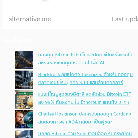
ประเด็นล่าสุด
กองทุน Bitcoin ETF เจ๊งและปิดตัวเป็นแห่งแรกใน
สหรัฐหลังเงินทุนไหลออกไปฝั่ง AI
BlackRock ลุยเปิดตัว Tokenized สำหรับกองทุน
ตลาดเงินยุโรปมูลค่า 3.11 แสนล้านดอลลาร์
แบงก์ใหญ่สุดของอิตาลี ลดสัดส่วน Bitcoin ETF
ลง 99% หันลงทุน ใน Ethereum แทนถึง 3 เท่า
Charles Hoskinson ปลุกพลังคอมมูฯ Cardano
ลั่นต้องการพา ADA กลับมาเป็นผู้ชนะ
นักขุด Bitcoin สาย Solo เจอบล็อก รับทรัพย์คน