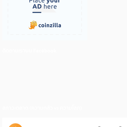
ติดตามเราบน Facebook
สภาวะตลาด (ความกลัว vs ความโลภ)