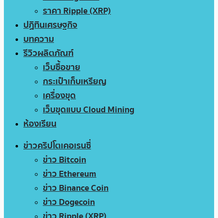
ราคา Ripple (XRP)
ปฏิทินเศรษฐกิจ
บทความ
รีวิวผลิตภัณฑ์
เว็บซื้อขาย
กระเป๋าเก็บเหรียญ
เครื่องขุด
เว็บขุดแบบ Cloud Mining
ห้องเรียน
ข่าวคริปโตเคอเรนซี่
ข่าว Bitcoin
ข่าว Ethereum
ข่าว Binance Coin
ข่าว Dogecoin
ข่าว Ripple (XRP)