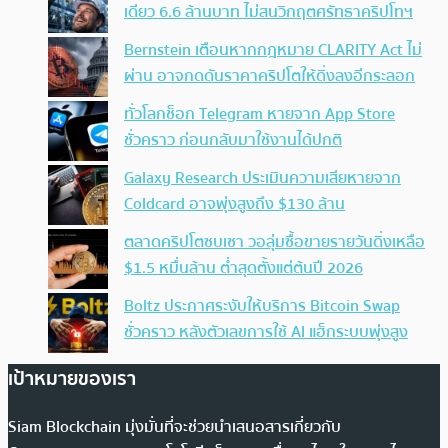
เดียว 6.6 ล้านบาท ไม่สนวิกฤตศรัทธาคริปโทฯ
Bernstein เตือนหากกฎหมาย CLARITY Act ไม่
ผ่าน อาจกดดันราคาคริปโตให้ดิ่งลงอีกระลอก
ทั่วโลกช็อก Telegram หายจาก App Store
ชั่วคราว ก่อนกลับมาใช้งานได้ปกติ
Galaxy Research ประเมินความเสียหายจาก
Coldcard อาจพุ่งสูงถึง $130 ล้าน
ตลาดคริปโตซบเซา วอลุ่มซื้อขายรายวันดิ่งเหลือ
$1.5 หมื่นล้าน ต่ำสุดตั้งแต่ต้นปี 2026
Boltz ประกาศระงับให้บริการ Bitcoin Swap
ชั่วคราว หลังตัวเลขการใช้ AI แฮ็กระบบพุ่งสูง
เป้าหมายของเรา
Siam Blockchain มุ่งมั่นที่จะช่วยนำเสนอสารเกี่ยวกับ