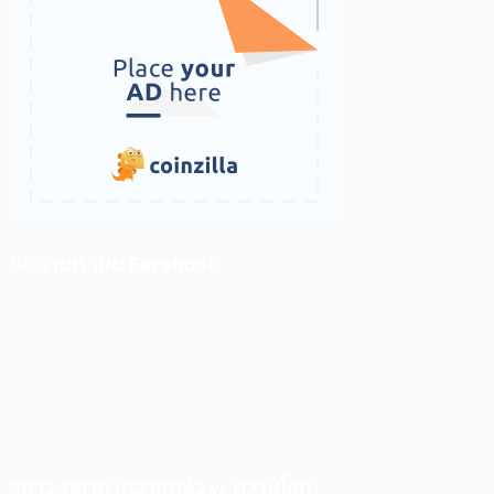
ติดตามเราบน Facebook
สภาวะตลาด (ความกลัว vs ความโลภ)