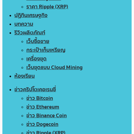
ราคา Ripple (XRP)
ปฏิทินเศรษฐกิจ
บทความ
รีวิวผลิตภัณฑ์
เว็บซื้อขาย
กระเป๋าเก็บเหรียญ
เครื่องขุด
เว็บขุดแบบ Cloud Mining
ห้องเรียน
ข่าวคริปโตเคอเรนซี่
ข่าว Bitcoin
ข่าว Ethereum
ข่าว Binance Coin
ข่าว Dogecoin
ข่าว Ripple (XRP)