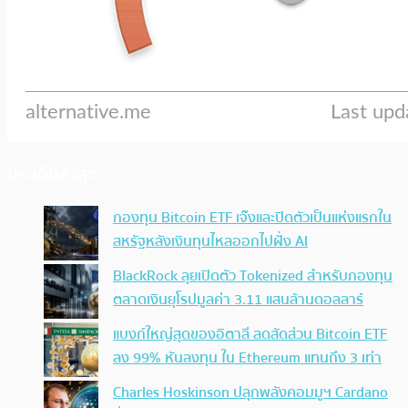
ประเด็นล่าสุด
กองทุน Bitcoin ETF เจ๊งและปิดตัวเป็นแห่งแรกใน
สหรัฐหลังเงินทุนไหลออกไปฝั่ง AI
BlackRock ลุยเปิดตัว Tokenized สำหรับกองทุน
ตลาดเงินยุโรปมูลค่า 3.11 แสนล้านดอลลาร์
แบงก์ใหญ่สุดของอิตาลี ลดสัดส่วน Bitcoin ETF
ลง 99% หันลงทุน ใน Ethereum แทนถึง 3 เท่า
Charles Hoskinson ปลุกพลังคอมมูฯ Cardano