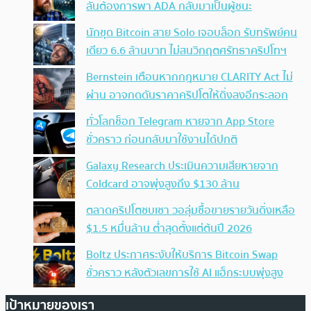
ลั่นต้องการพา ADA กลับมาเป็นผู้ชนะ
นักขุด Bitcoin สาย Solo เจอบล็อก รับทรัพย์คน
เดียว 6.6 ล้านบาท ไม่สนวิกฤตศรัทธาคริปโทฯ
Bernstein เตือนหากกฎหมาย CLARITY Act ไม่
ผ่าน อาจกดดันราคาคริปโตให้ดิ่งลงอีกระลอก
ทั่วโลกช็อก Telegram หายจาก App Store
ชั่วคราว ก่อนกลับมาใช้งานได้ปกติ
Galaxy Research ประเมินความเสียหายจาก
Coldcard อาจพุ่งสูงถึง $130 ล้าน
ตลาดคริปโตซบเซา วอลุ่มซื้อขายรายวันดิ่งเหลือ
$1.5 หมื่นล้าน ต่ำสุดตั้งแต่ต้นปี 2026
Boltz ประกาศระงับให้บริการ Bitcoin Swap
ชั่วคราว หลังตัวเลขการใช้ AI แฮ็กระบบพุ่งสูง
เป้าหมายของเรา