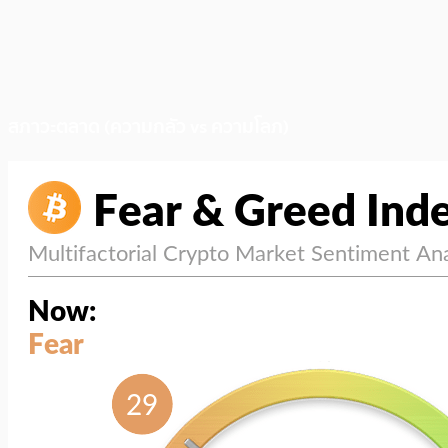
สภาวะตลาด (ความกลัว vs ความโลภ)