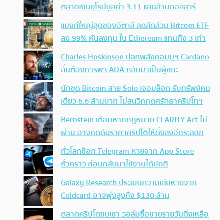
ตลาดเงินยุโรปมูลค่า 3.11 แสนล้านดอลลาร์
แบงก์ใหญ่สุดของอิตาลี ลดสัดส่วน Bitcoin ETF
ลง 99% หันลงทุน ใน Ethereum แทนถึง 3 เท่า
Charles Hoskinson ปลุกพลังคอมมูฯ Cardano
ลั่นต้องการพา ADA กลับมาเป็นผู้ชนะ
นักขุด Bitcoin สาย Solo เจอบล็อก รับทรัพย์คน
เดียว 6.6 ล้านบาท ไม่สนวิกฤตศรัทธาคริปโทฯ
Bernstein เตือนหากกฎหมาย CLARITY Act ไม่
ผ่าน อาจกดดันราคาคริปโตให้ดิ่งลงอีกระลอก
ทั่วโลกช็อก Telegram หายจาก App Store
ชั่วคราว ก่อนกลับมาใช้งานได้ปกติ
Galaxy Research ประเมินความเสียหายจาก
Coldcard อาจพุ่งสูงถึง $130 ล้าน
ตลาดคริปโตซบเซา วอลุ่มซื้อขายรายวันดิ่งเหลือ