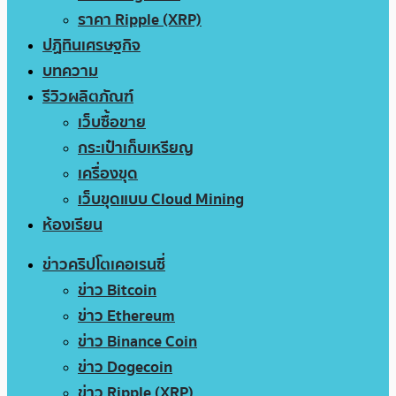
ราคา Ripple (XRP)
ปฏิทินเศรษฐกิจ
บทความ
รีวิวผลิตภัณฑ์
เว็บซื้อขาย
กระเป๋าเก็บเหรียญ
เครื่องขุด
เว็บขุดแบบ Cloud Mining
ห้องเรียน
ข่าวคริปโตเคอเรนซี่
ข่าว Bitcoin
ข่าว Ethereum
ข่าว Binance Coin
ข่าว Dogecoin
ข่าว Ripple (XRP)