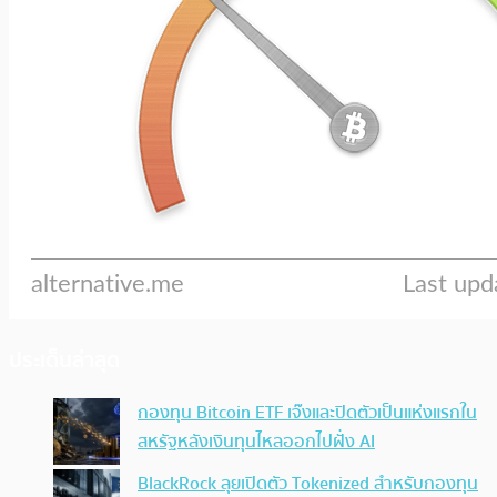
ประเด็นล่าสุด
กองทุน Bitcoin ETF เจ๊งและปิดตัวเป็นแห่งแรกใน
สหรัฐหลังเงินทุนไหลออกไปฝั่ง AI
BlackRock ลุยเปิดตัว Tokenized สำหรับกองทุน