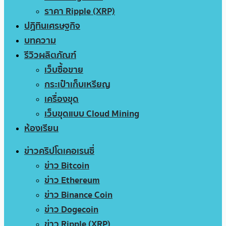
ราคา Ripple (XRP)
ปฏิทินเศรษฐกิจ
บทความ
รีวิวผลิตภัณฑ์
เว็บซื้อขาย
กระเป๋าเก็บเหรียญ
เครื่องขุด
เว็บขุดแบบ Cloud Mining
ห้องเรียน
ข่าวคริปโตเคอเรนซี่
ข่าว Bitcoin
ข่าว Ethereum
ข่าว Binance Coin
ข่าว Dogecoin
ข่าว Ripple (XRP)