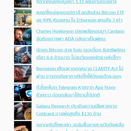
ตลาดเงินยุโรปมูลค่า 3.11 แสนล้านดอลลาร์
แบงก์ใหญ่สุดของอิตาลี ลดสัดส่วน Bitcoin ETF
ลง 99% หันลงทุน ใน Ethereum แทนถึง 3 เท่า
Charles Hoskinson ปลุกพลังคอมมูฯ Cardano
ลั่นต้องการพา ADA กลับมาเป็นผู้ชนะ
นักขุด Bitcoin สาย Solo เจอบล็อก รับทรัพย์คน
เดียว 6.6 ล้านบาท ไม่สนวิกฤตศรัทธาคริปโทฯ
Bernstein เตือนหากกฎหมาย CLARITY Act ไม่
ผ่าน อาจกดดันราคาคริปโตให้ดิ่งลงอีกระลอก
ทั่วโลกช็อก Telegram หายจาก App Store
ชั่วคราว ก่อนกลับมาใช้งานได้ปกติ
Galaxy Research ประเมินความเสียหายจาก
Coldcard อาจพุ่งสูงถึง $130 ล้าน
ตลาดคริปโตซบเซา วอลุ่มซื้อขายรายวันดิ่งเหลือ