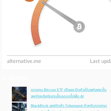
ประเด็นล่าสุด
กองทุน Bitcoin ETF เจ๊งและปิดตัวเป็นแห่งแรกใน
สหรัฐหลังเงินทุนไหลออกไปฝั่ง AI
BlackRock ลุยเปิดตัว Tokenized สำหรับกองทุน