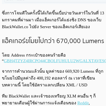
ซึ่งการโจมตีในครั้งนี้ได้เกิดขึ้นเบื่อบ่ายวันเสาร์ในวันที่ 13
มกราคมที่ผ่านมา เมื่อแฮ็คเกอร์ได้แย่งชิง DNS ของเว็บ
BlackWallet.co ไปยัง Server ของแฮ็คเกอร์เสียเอง
แฮ็คเกอร์ขโมยไปกว่า 670,000 Lumens
โดย Address กระเป๋าของคนร้ายคือ
“
GBH4TZYZ4IRCPO44CBOLFUHULU2WGALXTAVESQ
จากการคำนวณแล้วนั้น มูลค่าของ 669,920 Lumens ที่ถูก
ขโมยไปมีมูลค่าถึง 400,192 ดอลลาร์ ณ เวลาที่เขียน
บทความนี้ โดยใช้อัตราแลกเปลี่ยน XML / USD
ทีม BlackWallet และเจ้าของเหรียญ XLM คนอื่น ๆ ก็
พยายามเตือนผู้ใช้ผ่านการเแจ้งเตือนของ
Reddit
,