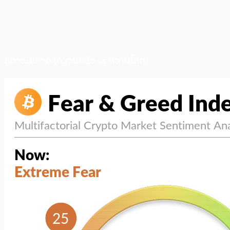
สภาวะตลาด (ความกลัว vs ความโลภ)