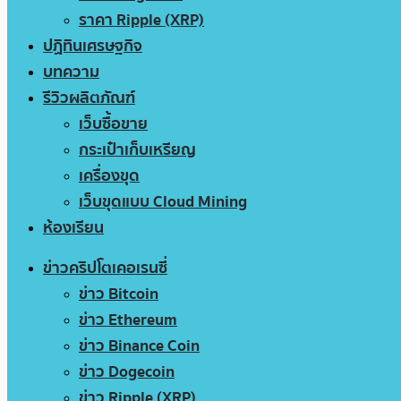
ราคา Ripple (XRP)
ปฏิทินเศรษฐกิจ
บทความ
รีวิวผลิตภัณฑ์
เว็บซื้อขาย
กระเป๋าเก็บเหรียญ
เครื่องขุด
เว็บขุดแบบ Cloud Mining
ห้องเรียน
ข่าวคริปโตเคอเรนซี่
ข่าว Bitcoin
ข่าว Ethereum
ข่าว Binance Coin
ข่าว Dogecoin
ข่าว Ripple (XRP)