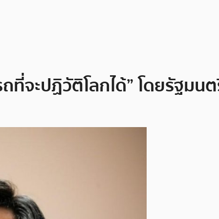
ที่จะปฏิวัติโลกได้” โดยรัฐมน