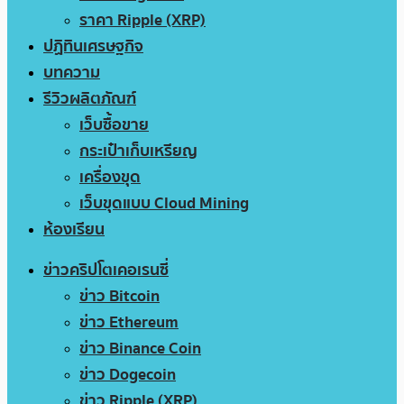
ราคา Ripple (XRP)
ปฏิทินเศรษฐกิจ
บทความ
รีวิวผลิตภัณฑ์
เว็บซื้อขาย
กระเป๋าเก็บเหรียญ
เครื่องขุด
เว็บขุดแบบ Cloud Mining
ห้องเรียน
ข่าวคริปโตเคอเรนซี่
ข่าว Bitcoin
ข่าว Ethereum
ข่าว Binance Coin
ข่าว Dogecoin
ข่าว Ripple (XRP)