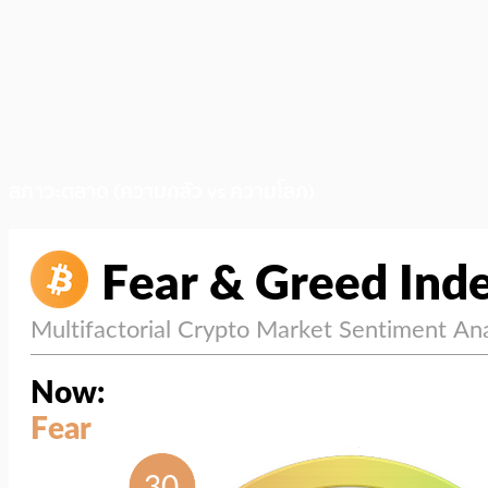
สภาวะตลาด (ความกลัว vs ความโลภ)