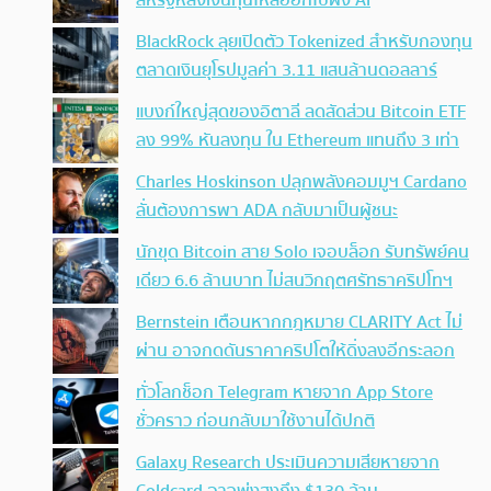
BlackRock ลุยเปิดตัว Tokenized สำหรับกองทุน
ตลาดเงินยุโรปมูลค่า 3.11 แสนล้านดอลลาร์
แบงก์ใหญ่สุดของอิตาลี ลดสัดส่วน Bitcoin ETF
ลง 99% หันลงทุน ใน Ethereum แทนถึง 3 เท่า
Charles Hoskinson ปลุกพลังคอมมูฯ Cardano
ลั่นต้องการพา ADA กลับมาเป็นผู้ชนะ
นักขุด Bitcoin สาย Solo เจอบล็อก รับทรัพย์คน
เดียว 6.6 ล้านบาท ไม่สนวิกฤตศรัทธาคริปโทฯ
Bernstein เตือนหากกฎหมาย CLARITY Act ไม่
ผ่าน อาจกดดันราคาคริปโตให้ดิ่งลงอีกระลอก
ทั่วโลกช็อก Telegram หายจาก App Store
ชั่วคราว ก่อนกลับมาใช้งานได้ปกติ
Galaxy Research ประเมินความเสียหายจาก
Coldcard อาจพุ่งสูงถึง $130 ล้าน