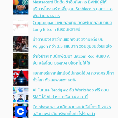
Mastercard ปิดดีลเข้าซื้อกิจการ BVNK ผู้ให้
บริการโครงสร้างพื้นฐาน Stablecoin มูลค่า 1.8
พันล้านดอลลาร์
Cryptoquant เผยกองทุนเฮดจ์ฟันด์กลับมาเปิด
Long Bitcoin ในรอบหลายปี
น้ำตานอง! สาวโดนแฮกเงินจัดงานแต่ง บน
Polygon กว่า 3.5 แสนบาท วอนชุมชนช่วยเหลือ
จำใจย้าย! ทีมนักพัฒนา Bitcoin Red หันซบ AI
จีน หลังโดน OpenAI บล็อกไม่ให้ใช้
แฮกเกอร์เกาหลีเหนืออัปเกรดใช้ AI กวาดคริปโทฯ
ทั่วโลก ตัวเลขพุ่งแตะ 66%
AI Future Ready #2 จัด Workshop ฟรี สอน
SME ใช้ AI ทำงานจริง 14 ส.ค. นี้
Coinbase พาเจาะลึก 4 เทรนด์คริปโทฯ ปี 2026
สลัดภาพจำสินทรัพย์เก็งกำไรไร้มูลค่า