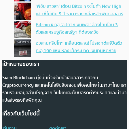
‘พิชัย จาวลา’ เตือน Bitcoin จะไม่ทำ New High
แล้ว ชี้ไม่เกิน 5 ปี ราคาร่วงเหลือหลักพันดอลลาร์
Bitcoin เข้าสู่ ‘สัปดาห์เงินเฟ้อ’ ส่องไทม์ไลน์ 3
ตัวเลขเศรษฐกิจสหรัฐฯ ที่ต้องระวัง
อวสานคริปโทฯ เกลื่อนตลาด! โปรเจกต์แห่ปิดตัว
ทะลุ 100 แห่ง หลังแฮ็กระบาด-เงินทุนหดหาย
เป้าหมายของเรา
Siam Blockchain มุ่งมั่นที่จะช่วยนำเสนอสารเกี่ยวกับ
Cryptocurrency และเทคโนโลยีบล็อกเชนเพื่อคนไทย ในภาษาไทย เรา
รวบรวมข้อมูลส่วนใหญ่จากเว็บไซต์และเว็บบอร์ดต่างประเทศและนำมา
แปลส่งตรงถึงฟีดคุณ
เกี่ยวกับเว็บไซต์นี้
ทีมงาน
ติดต่อเรา