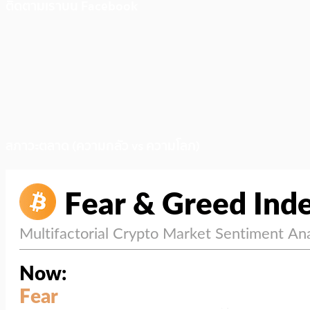
ติดตามเราบน Facebook
สภาวะตลาด (ความกลัว vs ความโลภ)