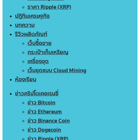
ราคา Ripple (XRP)
ปฏิทินเศรษฐกิจ
บทความ
รีวิวผลิตภัณฑ์
เว็บซื้อขาย
กระเป๋าเก็บเหรียญ
เครื่องขุด
เว็บขุดแบบ Cloud Mining
ห้องเรียน
ข่าวคริปโตเคอเรนซี่
ข่าว Bitcoin
ข่าว Ethereum
ข่าว Binance Coin
ข่าว Dogecoin
ข่าว Ripple (XRP)